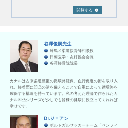
閲覧する
谷澤俊嗣先生
練馬区柔道接骨師相談役
日葡医学・友好協会会長
谷澤接骨院院長
カナルは古来柔道整復の循環路確保、血行促進の術を取り入
れ、接着面に凹凸の溝を備えることで自重によって循環路を
確保する構造を持っています。私の考えた理論で作られたカ
ナル凹凸シリーズが少しでも皆様の健康に役立ってくれれば
幸せです。
Dr.ジョアン
ポルトガルサッカーチーム「ベンフィ