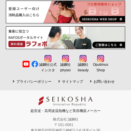
APT LINE
超音波画像診断装置、超音波エコー、ポータブルエコー、超音波計測機
ハイクオリティでローコスト、人気セラピーを生み出すアプトシリーズ
器、測定機器
PHYSIO LINE
RAFOS シリーズ
整体・接骨・理学療法士、スポーツ、アスリートで活躍のフィジオシリ
高周波温熱機器、ラジオ波、RF機器、深部加温機器、温熱機器
ーズ
Celluma シリーズ
HAIR LINE
LEDライトセラピー、肌ケア、エイジング、引き締め、頭皮ケア、スポ
頭皮・ネックケア。理美容院向け、ネイルサロン、SPAなどリラクゼー
ーツケア
ション施設へのお勧め機器
FACE・BODY測定器
OEM ODM
超音波計測機器、BFIメジャー、体組成計、肌診断機、肌測定、肌チェッ
誠鋼社公式
誠鋼社
誠鋼社
Oputimus
誠鋼社では様々な機器のOEM、ODMが可能。色、デザイン、ロゴ等貴社
ク機
インスタ
physio
beauty
Shop
オリジナル機器のOEM製造を承ります
LED・美容プラズマ
プライバシーポリシー
サイトマップ
お問い合わせ
美容プラズマ機、美容液、肌ケア・エイジング美容機器
フェイシャルケア
高密度超音波、ベビーリフティング、クレンジング、フェイシャル美容
機器
超音波・高周波温熱機など美容機器メーカー
バキューム吸引器
株式会社 誠鋼社
引き締め、肌ケア、RFバキューム、温熱バキューム
〒101-0061
東京都千代田区神田三崎町2-7-6 浅見ビル3F