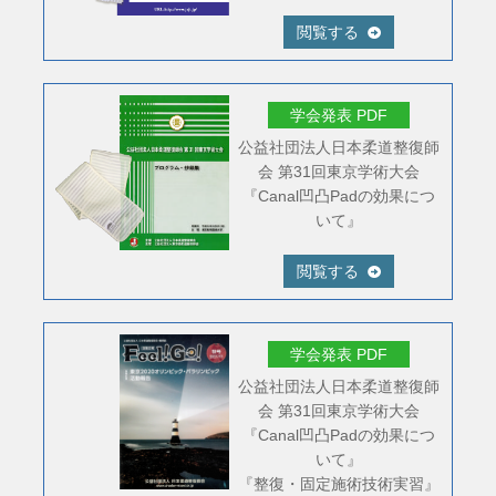
閲覧する
学会発表 PDF
公益社団法人日本柔道整復師
会 第31回東京学術大会
『Canal凹凸Padの効果につ
いて』
閲覧する
学会発表 PDF
公益社団法人日本柔道整復師
会 第31回東京学術大会
『Canal凹凸Padの効果につ
いて』
『整復・固定施術技術実習』