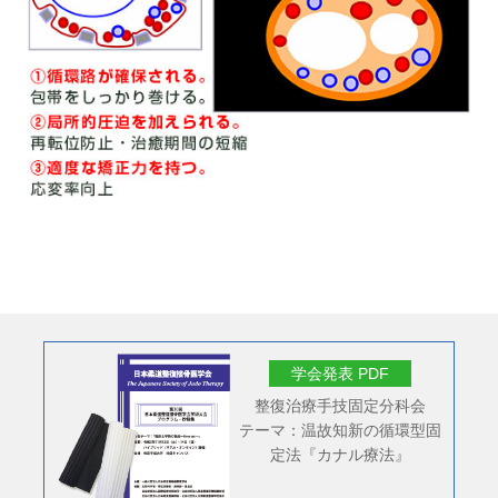
学会発表 PDF
整復治療手技固定分科会
テーマ：温故知新の循環型固
定法『カナル療法』