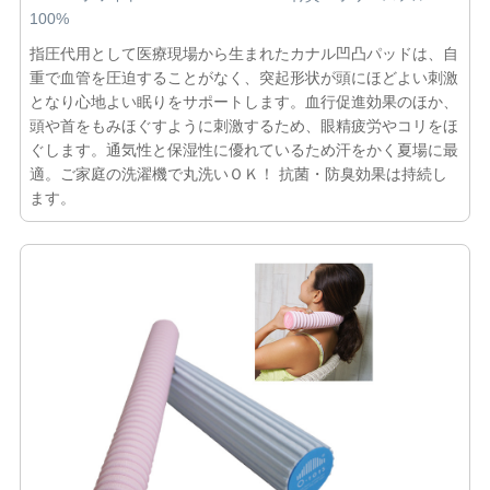
100%
指圧代用として医療現場から生まれたカナル凹凸パッドは、自
重で血管を圧迫することがなく、突起形状が頭にほどよい刺激
となり心地よい眠りをサポートします。血行促進効果のほか、
頭や首をもみほぐすように刺激するため、眼精疲労やコリをほ
ぐします。通気性と保湿性に優れているため汗をかく夏場に最
適。ご家庭の洗濯機で丸洗いＯＫ！ 抗菌・防臭効果は持続し
ます。