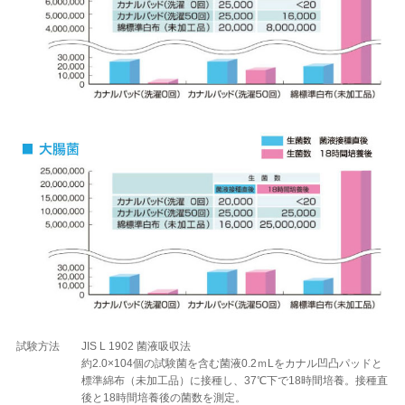
試験方法
JIS L 1902 菌液吸収法
約2.0×104個の試験菌を含む菌液0.2ｍLをカナル凹凸パッドと
標準綿布（未加工品）に接種し、37℃下で18時間培養。接種直
後と18時間培養後の菌数を測定。