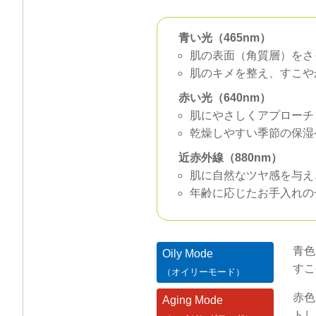
青い光（465nm）
肌の表面（角質層）をさ
肌のキメを整え、すこや
赤い光（640nm）
肌にやさしくアプローチ
乾燥しやすい季節の保湿
近赤外線（880nm）
肌に自然なツヤ感を与え
年齢に応じたお手入れの
青色
Oily Mode
すこ
（オイリーモード）
赤色
Aging Mode
トし