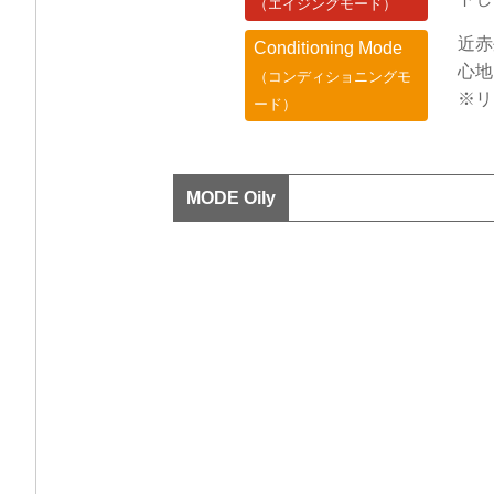
（エイジングモード）
近赤
Conditioning Mode
心地
（コンディショニングモ
※リ
ード）
MODE Oily