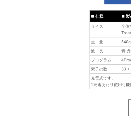
仕様
製
サイズ
全体寸法
Trea
重 量
340g
波 長
青 @
プログラム
4Pro
素子の数
33 + 
充電式です。
1充電あたり使用可能