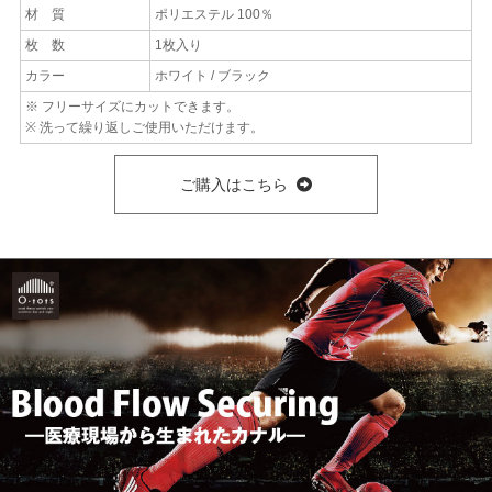
材 質
ポリエステル 100％
枚 数
1枚入り
カラー
ホワイト / ブラック
※ フリーサイズにカットできます。
※ 洗って繰り返しご使用いただけます。
ご購入はこちら