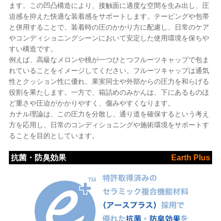
ます。この凹凸構造により、接触面に適度な空間を生み出し、圧
迫感を抑えた快適な装着感をサポートします。テーピングや包帯
と併用することで、装着時の圧のかかり方に配慮し、日常のケア
やコンディショニングシーンにおいて安定した使用環境を保ちや
すい構造です。
例えば、高級なメロンや桃が一つひとつフルーツキャップで包ま
れていることをイメージしてください。フルーツキャップは通気
性とクッション性に優れ、果実同士や外部からの圧力を和らげる
役割を果たします。一方で、箱詰めのみかんは、下にあるものほ
ど重さや圧迫がかかりやすく、傷みやすくなります。
カナル理論は、この圧力を分散し、通り道を確保するという考え
方を応用し、日常のコンディショニングや施術環境をサポートす
ることを目的としています。
抗菌・防臭効果
Earth Plus