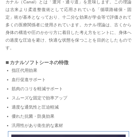
カナル（Canal）とは「運河・通り道」を意味します。この理論
は古来より柔道整復術として応用されている「循環路確保・固
定」術が基本となっており、十二分な効果が学会等で評価されて
多くの医療関係者に使用されています。カナル理論は、古くから
身体の構造や圧のかかり方に着目した考え方をヒントに、身体へ
の過度な圧迫を避け、快適な状態を保つことを目的としたもので
す。
カナルソフトシーネの特徴
指圧代用効果
血行促進サポート
筋肉のコリを軽減サポート
スムーズな固定で効率アップ
適度な通気性と圧迫軽減
優れた抗菌・防臭効果
汎用性があり衛生的な素材