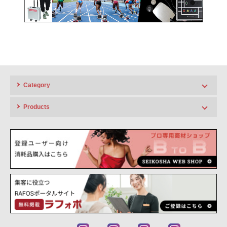
Category
HIGH LINE
Products
ポータブルエコー 超音波画像診断機
FAMUBO シリーズ
APT LINE
超音波画像診断装置、超音波エコー、ポータブルエコー、超音波計測機
ハイクオリティでローコスト、人気セラピーを生み出すアプトシリーズ
器、測定機器
PHYSIO LINE
RAFOS シリーズ
整体・接骨・理学療法士、スポーツ、アスリートで活躍のフィジオシリ
高周波温熱機器、ラジオ波、RF機器、深部加温機器、温熱機器
ーズ
Celluma シリーズ
HAIR LINE
LEDライトセラピー、肌ケア、エイジング、引き締め、頭皮ケア、スポ
頭皮・ネックケア。理美容院向け、ネイルサロン、SPAなどリラクゼー
ーツケア
ション施設へのお勧め機器