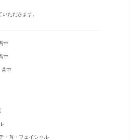
ていただきます。
・背中
・背中
部・背中
面
ル
コルテ・首・フェイシャル