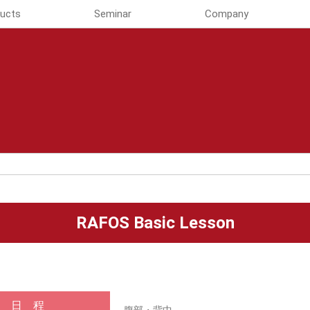
ucts
Seminar
Company
RAFOS Basic Lesson
日 程