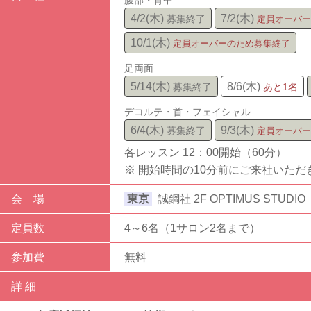
4/2(木)
7/2(木)
10/1(木)
5/14(木)
8/6(木)
6/4(木)
9/3(木)
各レッスン 12：00開始（60分）
※ 開始時間の10分前にご来社いた
会 場
東京
誠鋼社 2F OPTIMUS STUDIO
定員数
4～6名（1サロン2名まで）
参加費
無料
詳 細