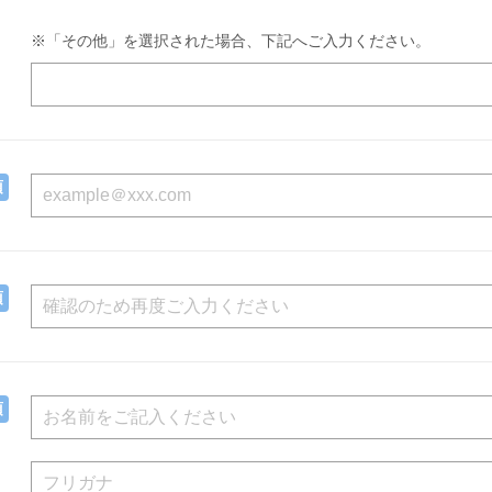
※「その他」を選択された場合、下記へご入力ください。
須
須
須