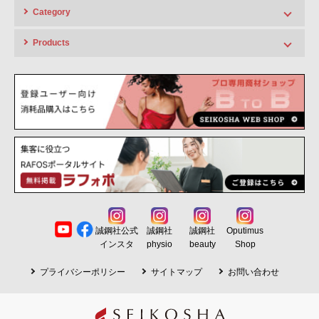
Category
HIGH LINE
Products
ポータブルエコー 超音波画像診断機
FAMUBO シリーズ
APT LINE
超音波画像診断装置、超音波エコー、ポータブルエコー、超音波計測機
ハイクオリティでローコスト、人気セラピーを生み出すアプトシリーズ
器、測定機器
PHYSIO LINE
RAFOS シリーズ
整体・接骨・理学療法士、スポーツ、アスリートで活躍のフィジオシリ
高周波温熱機器、ラジオ波、RF機器、深部加温機器、温熱機器
ーズ
Celluma シリーズ
HAIR LINE
LEDライトセラピー、肌ケア、エイジング、引き締め、頭皮ケア、スポ
頭皮・ネックケア。理美容院向け、ネイルサロン、SPAなどリラクゼー
ーツケア
ション施設へのお勧め機器
FACE・BODY測定器
OEM ODM
超音波計測機器、BFIメジャー、体組成計、肌診断機、肌測定、肌チェッ
誠鋼社公式
誠鋼社
誠鋼社
Oputimus
誠鋼社では様々な機器のOEM、ODMが可能。色、デザイン、ロゴ等貴社
ク機
インスタ
physio
beauty
Shop
オリジナル機器のOEM製造を承ります
LED・美容プラズマ
プライバシーポリシー
サイトマップ
お問い合わせ
美容プラズマ機、美容液、肌ケア・エイジング美容機器
フェイシャルケア