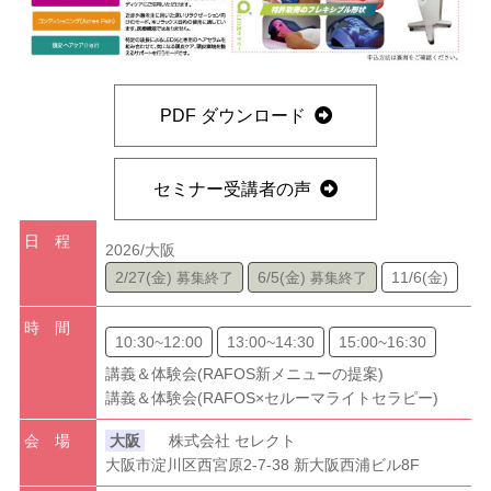
PDF ダウンロード
セミナー受講者の声
日 程
2/27(金)
6/5(金)
11/6(金)
時 間
10:30~12:00
13:00~14:30
15:00~16:30
講義＆体験会(RAFOS新メニューの提案)
講義＆体験会(RAFOS×セルーマライトセラピー)
会 場
大阪
株式会社 セレクト
大阪市淀川区西宮原2-7-38 新大阪西浦ビル8F