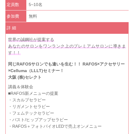
定員数
5~10名
参加費
無料
詳 細
世界の誠鋼社が提案する
あなたのサロンをワンランク上のプレミアムサロンに導きま
す！！
同じRAFOSサロンでも違いを生む！！ RAFOS×アクセサリー
×Celluma（LLLT)セミナー！
大阪 (株)セレクト
講義＆体験会
■RAFOS新メニューの提案
・スカルプセラピー
・リガメントセラピー
・フェムテックセラピー
・バスト/ヒップアップセラピー
・RAFOS＋フォトバイオLEDで売上オンメニュー