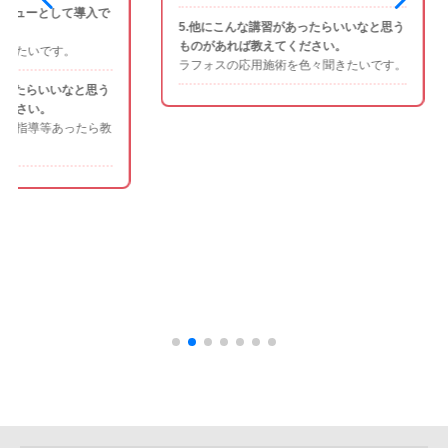
と。
て導入で
5.他にこんな講習があったらいいなと思う
ものがあれば教えてください。
3.実
。
ラフォスの応用施術を色々聞きたいです。
教えて
なし
なと思う
4.本
ったら教
きそう
とても
して頂
方々を
たいで
5.他
ものが
ハンド