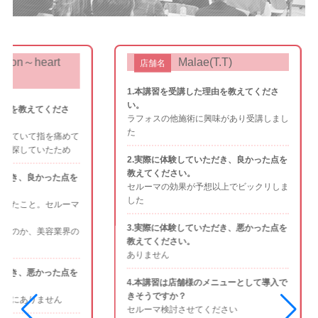
art
Malae(T.T)
店舗名
店
ンス～
1.本講習を受講した理由を教えてくださ
い。
くださ
1.本
ラフォスの他施術に興味があり受講しまし
い。
た
を痛めて
長年あ
たため
し、い
2.実際に体験していただき、良かった点を
ろ、北
教えてください。
直接お
った点を
セルーマの効果が予想以上でビックリしま
決いた
した
った。
セルーマ
3.実際に体験していただき、悪かった点を
容業界の
2.実
教えてください。
教えて
ありません
改めて
セルー
った点を
4.本講習は店舗様のメニューとして導入で
にセル
きそうですか？
ました
せん
セルーマ検討させてください
を聞い