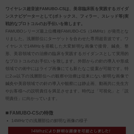
ワイヤレス超音波FAMUBO-CSは、美容臨床医を実践するガイダ
ンスナビゲーターとして(ボトックス、フィラー、スレッド等)実
戦的なプロトコルのお手伝いを致します。
FAMUBOシリーズ最上位機種FAMUBO-CS（14MHz）が発売とな
りました。浅層部位にターゲットを合わせた専用超音波です。ワ
イヤレスで14MHzを搭載した大変鮮明な画像で接骨、鍼灸、整
形、美容領域での治療の臨床を実践するガイダンスとして実用的
なプロトコルのお手伝いを致します。外部からの針の導入や形成
領域での術中にはライブ画像にても新たなご提案が可能です。特
に2㎝以下の浅層部位への観察や治療は従来にない鮮明な画像で
鍼灸や美容領域での針の導入や観察には静止画、動画共に先生方
やお客様への説明責任を満足させます。時代は「可視化」と「説
明責任」に向かっています。
FAMUBO-CSの特徴
14MHzでの浅層部位の鮮明な画像の様子