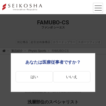
FAMUBO-CS
ファンボ シーエス
測定機器
超音波画像機器
カラードップラー
スポーツフィジオ
製品紹介
Physio Sports
FAMUBO-CS
あなたは医療従事者ですか？
ポータブル型ワイヤレスエコー
はい
いいえ
医療機器認証番号 304AKBZX00002000
浅層部位のスペシャリスト