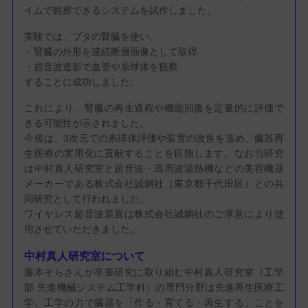
イムで観察できるシステムを試作しました。
実験では、ブタの腎臓を使い、
・腎臓の外形を連続断層画像として取得
・超音波造影で血管や糸球体を観察
することに成功しました。
これにより、腎臓の再生過程や機能回復を定量的に評価で
きる可能性が示されました。
今後は、3次元での糸球体評価や装置の改良を進め、臓器再
生医療の実用化に貢献することを目指します。なお当研究
は中村真人研究室と超音波・高周波温熱機などの美容機器
メーカーである株式会社誠鋼社（東京都千代田区）との共
同研究として行われました。
ワイヤレス超音波装置は株式会社誠鋼社のご厚意により使
用させていただきました。
中村真人研究室について
藤本そらさんが卒業研究に取り組む中村真人研究室（工学
部 先進機械システム工学科）の専門分野は先進再生医療工
学。工学の力で臓器を「作る・育てる・再生する」ことを