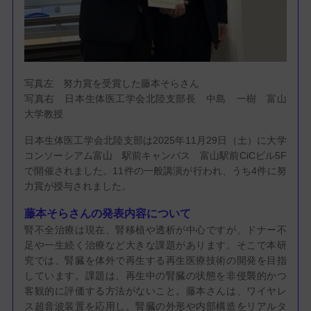
写真左 努力賞を受賞した藤本そらさん
写真右 日本生体医工学会北陸支部長 中島 一樹 富山
大学教授
日本生体医工学会北陸支部は2025年11月29日（土）に大学
コンソーシアム富山 駅前キャンパス 富山駅前CiCビル5F
で開催されました。11件の一般講演が行われ、うち4件に努
力賞が授与されました。
藤本そらさんの発表内容について
腎不全治療は現在、腎移植や透析が中心ですが、ドナー不
足や一生続く治療など大きな課題があります。そこで本研
究では、腎臓を体外で再生する再生医療技術の開発を目指
しています。課題は、再生中の腎臓の状態を非侵襲的かつ
客観的に評価する方法がないこと。藤本さんは、ワイヤレ
ス超音波装置を応用し、腎臓の外形や内部構造をリアルタ