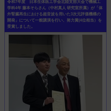
令和7年度 日本生体医工学会北陸支部大会で機械工
学科4年 藤本そらさん（中村真人 研究室所属）が「体
外腎臓再生における超音波を用いた3次元評価機構の
開発」について一般講演を行い、努力賞(4位相当）を
受賞しました。