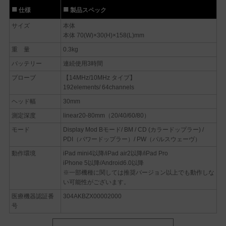
仕様
製品スペック
サイズ
本体
本体 70(W)×30(H)×158(L)mm
重 量
0.3kg
バッテリー
連続使用3時間
プローブ
【14MHz/10MHz タイプ】
192elements/ 64channels
ヘッド幅
30mm
測定深度
linear20-80mm（20/40/60/80）
モード
Display Mod Bモード/ BM / CD (カラードップラー) /
PDI（パワードップラー）/ PW（パルスウェーヴ）
動作環境
iPad mini4以降/iPad air2以降/iPad Pro
iPhone 5以降/Android6.0以降
※一部機種に関しては推奨バージョン以上でも動作しな
い可能性がございます。
医療機器認証番
304AKBZX00002000
号