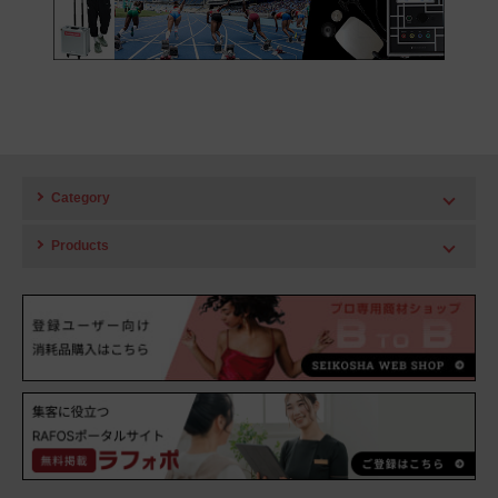
Category
HIGH LINE
Products
ポータブルエコー 超音波画像診断機
FAMUBO シリーズ
APT LINE
超音波画像診断装置、超音波エコー、ポータブルエコー、超音波計測機
ハイクオリティでローコスト、人気セラピーを生み出すアプトシリーズ
器、測定機器
PHYSIO LINE
RAFOS シリーズ
整体・接骨・理学療法士、スポーツ、アスリートで活躍のフィジオシリ
高周波温熱機器、ラジオ波、RF機器、深部加温機器、温熱機器
ーズ
Celluma シリーズ
HAIR LINE
LEDライトセラピー、肌ケア、エイジング、引き締め、頭皮ケア、スポ
頭皮・ネックケア。理美容院向け、ネイルサロン、SPAなどリラクゼー
ーツケア
ション施設へのお勧め機器