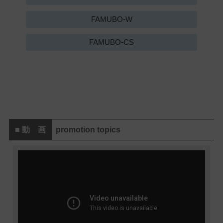
FAMUBO-W
FAMUBO-CS
■ 動 画
promotion topics