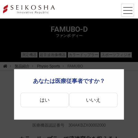
FAMUBO-D
ファンボ ディー
測定機器
超音波画像機器
カラードップラー
スポーツフィジオ
製品紹介
Physio Sports
FAMUBO
あなたは医療従事者ですか？
ポータブル型ワイヤレスエコー
はい
いいえ
医療機器認証番号 304AKBZX00002000