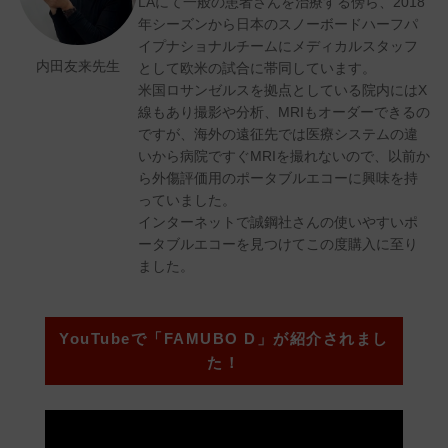
LAにて一般の患者さんを治療する傍ら、2018
年シーズンから日本のスノーボードハーフパ
イプナショナルチームにメディカルスタッフ
内田友来先生
として欧米の試合に帯同しています。
米国ロサンゼルスを拠点としている院内にはX
線もあり撮影や分析、MRIもオーダーできるの
ですが、海外の遠征先では医療システムの違
いから病院ですぐMRIを撮れないので、以前か
ら外傷評価用のポータブルエコーに興味を持
っていました。
インターネットで誠鋼社さんの使いやすいポ
ータブルエコーを見つけてこの度購入に至り
ました。
YouTubeで「FAMUBO D」が紹介されまし
た！