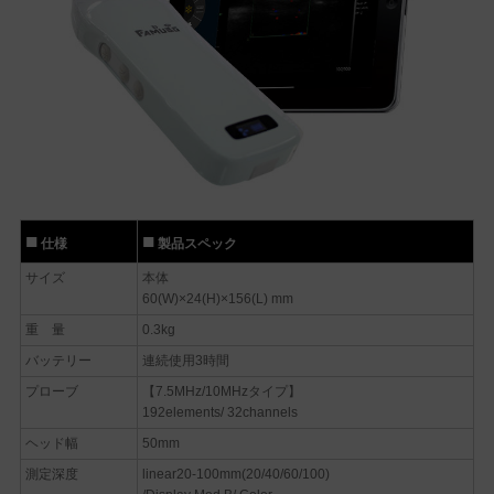
仕様
製品スペック
サイズ
本体
60(W)×24(H)×156(L) mm
重 量
0.3kg
バッテリー
連続使用3時間
プローブ
【7.5MHz/10MHzタイプ】
192elements/ 32channels
ヘッド幅
50mm
測定深度
linear20-100mm(20/40/60/100)