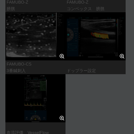
FAMUBO-Z
FAMUBO-Z
膀胱
コンベックス 膀胱
FAMUBO-CS
3番鍼刺入
ドップラー設定
血流評価 VesselFlow