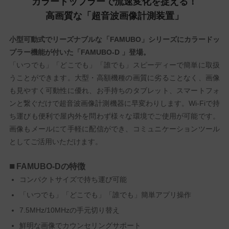
カラードップラーで流速変化を捉える！
高画質な「超音波画像計測装置」
小型可動式でリーズナブルな「FAMUBO」シリーズにカラードッ
プラー機能が付いた「FAMUBO-D 」登場。
「いつでも」「どこでも」「誰でも」スピーディーで簡単に取扱
うことができます。大型・高額機種の画質に劣ることなく、画像
も見やすく可動性に優れ、お手持ちのタブレット、スマートフォ
ンと繋ぐだけで超音波画像計測機器に早変わりします。Wi-Fiで持
ち運びも便利で屋内外を問わず様々な環境でご使用が可能です。
画像もメールにて手軽に配信ができ、コミュニケーションツール
としてご活用いただけます。
FAMUBO-Dの特徴
コンパクトサイズで持ち運び可能
「いつでも」「どこでも」「誰でも」簡単アプリ操作
7.5MHz/10MHzの手元切り替え
鮮明な画像でカウンセリングサポート