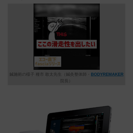
鍼施術の様子 種市 敢太先生（鍼灸整体師・
BODYREMAKER
院長）